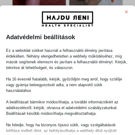
×
Adatvédelmi beállítások
Ez a weboldal sütiket használ a felhasználói élmény javítása
érdekében. Néhány elengedhetetlen a webhely működéséhez, míg
mások segítenek elemezni és javítani a felhasználói élményt. Kérjük,
A képen a 2 hetes fogyóverseny győztese: Meseszép
tekintse át lehetőségeit, és válasszon.
eredmény!
Ha 16 évesnél fiatalabb, kérjük, győződjön meg arról, hogy szülője
2022.09.09.
vagy gyámja beleegyezését adta, a nem alapvető sütik
renadmin
használatához.
Diéták
A beállításait bármikor módosíthatja, a további információkért az
Tovább olvasom
adatkezelésről, kérjük, olvassa el adatvédelmi szabályzatunkat.
Beállításait később módosíthatja megváltoztathatja.
Ne feledje, hogy ha bizonyos típusú sütik, vagy szolgáltatások
letiltása mellett dönt, az befolyásolhatja a webhely által nyújtott