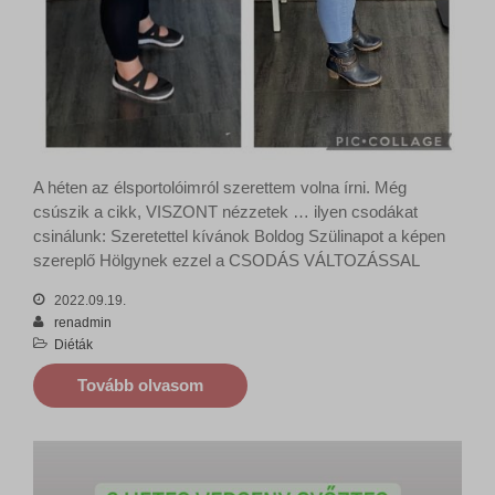
A héten az élsportolóimról szerettem volna írni. Még
csúszik a cikk, VISZONT nézzetek … ilyen csodákat
csinálunk: Szeretettel kívánok Boldog Szülinapot a képen
szereplő Hölgynek ezzel a CSODÁS VÁLTOZÁSSAL
2022.09.19.
renadmin
Diéták
Tovább olvasom