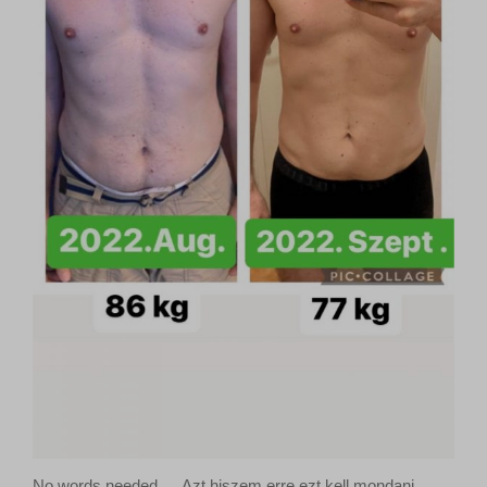
No words needed … Azt hiszem erre ezt kell mondani …