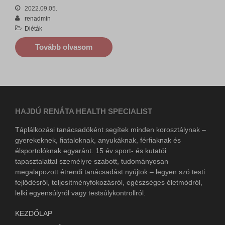
2022.09.05.
renadmin
Diéták
Tovább olvasom
HAJDÚ RENÁTA HEALTH SPECIALIST
Táplálkozási tanácsadóként segítek minden korosztálynak –
gyerekeknek, fiataloknak, anyukáknak, férfiaknak és
élsportolóknak egyaránt. 15 év sport- és kutatói
tapasztalattal személyre szabott, tudományosan
megalapozott étrendi tanácsadást nyújtok – legyen szó testi
fejlődésről, teljesítményfokozásról, egészséges életmódról,
lelki egyensúlyról vagy testsúlykontrollról.
KEZDŐLAP