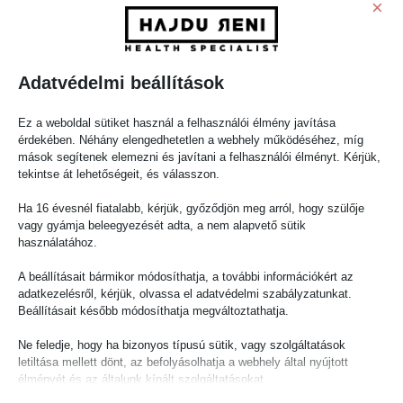
×
Adatvédelmi beállítások
Ez a weboldal sütiket használ a felhasználói élmény javítása
érdekében. Néhány elengedhetetlen a webhely működéséhez, míg
mások segítenek elemezni és javítani a felhasználói élményt. Kérjük,
tekintse át lehetőségeit, és válasszon.
Ha 16 évesnél fiatalabb, kérjük, győződjön meg arról, hogy szülője
vagy gyámja beleegyezését adta, a nem alapvető sütik
használatához.
Életmód váltás 4 hó! Íme egy szintèn nem könnyű fogyás (
hogy ne csak a nagy bummokat rakjuk ki ). -10 kiló, de
A beállításait bármikor módosíthatja, a további információkért az
adatkezelésről, kérjük, olvassa el adatvédelmi szabályzatunkat.
étkezési addikció, nem alvás, pici gyerekek, betegség,
Beállításait később módosíthatja megváltoztathatja.
karácsony, húsvét sorban. Azt gondolom hogy
hitelességemhez tartozik megmutatni, hogy nem
Ne feledje, hogy ha bizonyos típusú sütik, vagy szolgáltatások
mindenkinek egyformán megy. Mindenkit a saját értékei /
letiltása mellett dönt, az befolyásolhatja a webhely által nyújtott
élete / élethelyzete alapján kell ÉRTÉKELNI […]
élményét és az általunk kínált szolgáltatásokat.