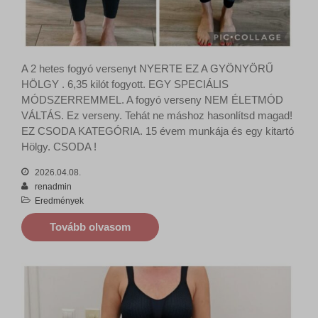
média posztok, stb.
sbjs_first
www.hajdureni.hu
Részletek megjelenítése
sbjs_first_add
Egyéb szolgáltatások
sbjs_migrations
fonts.googleapis.com
Ez a kategória minden olyan sütit, domaint és szolgáltatást
magában foglal, amelyek nem tartoznak a megadott kategóriákba,
sbjs_session
A 2 hetes fogyó versenyt NYERTE EZ A GYÖNYÖRŰ
fonts.gstatic.com
vagy amelyeket nem kategorizáltak.
HÖLGY . 6,35 kilót fogyott. EGY SPECIÁLIS
sbjs_udata
s.w.org
Részletek megjelenítése
MÓDSZERREMMEL. A fogyó verseny NEM ÉLETMÓD
pixel.barion.com
secure.gravatar.com
VÁLTÁS. Ez verseny. Tehát ne máshoz hasonlítsd magad!
www.google-analytics.com
ba_sid*
EZ CSODA KATEGÓRIA. 15 évem munkája és egy kitartó
sf16-website-login.neutral.ttwstatic.com
Hölgy. CSODA !
www.googletagmanager.com
ba_vid*
www.facebook.com
lang
2026.04.08.
www.google.com
renadmin
newsletter
www.tiktok.com
Eredmények
static.xx.fbcdn.net
Tovább olvasom
www.gstatic.com