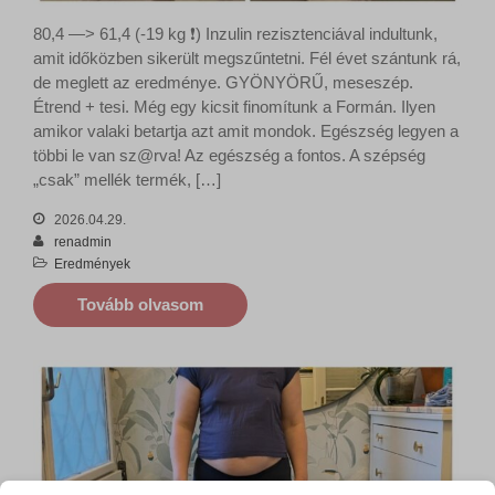
80,4 —> 61,4 (-19 kg ❗️) Inzulin rezisztenciával indultunk,
amit időközben sikerült megszűntetni. Fél évet szántunk rá,
de meglett az eredménye. GYÖNYÖRŰ, meseszép.
Étrend + tesi. Még egy kicsit finomítunk a Formán. Ilyen
amikor valaki betartja azt amit mondok. Egészség legyen a
többi le van sz@rva! Az egészség a fontos. A szépség
„csak” mellék termék, […]
2026.04.29.
renadmin
Eredmények
Tovább olvasom