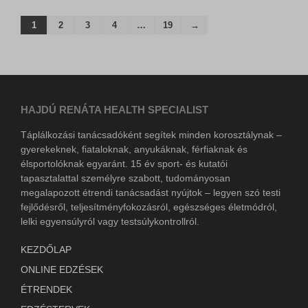
1
2
3
4
…
19
→
HAJDÚ RENÁTA HEALTH SPECIALIST
Táplálkozási tanácsadóként segítek minden korosztálynak –
gyerekeknek, fiataloknak, anyukáknak, férfiaknak és
élsportolóknak egyaránt. 15 év sport- és kutatói
tapasztalattal személyre szabott, tudományosan
megalapozott étrendi tanácsadást nyújtok – legyen szó testi
fejlődésről, teljesítményfokozásról, egészséges életmódról,
lelki egyensúlyról vagy testsúlykontrollról.
KEZDŐLAP
ONLINE EDZÉSEK
ÉTRENDEK