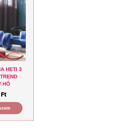
a heti 3
étrend
/ hó
0
Ft
eszem