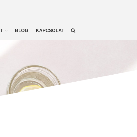
KEZDŐLAP
T
BLOG
KAPCSOLAT
ONLINE EDZÉSEK
ÉTRENDEK
EDZÉSTERVEK
AKIKNEK MÁR SIKERÜLT
Fogyóverseny eredményei
BLOG
KAPCSOLAT