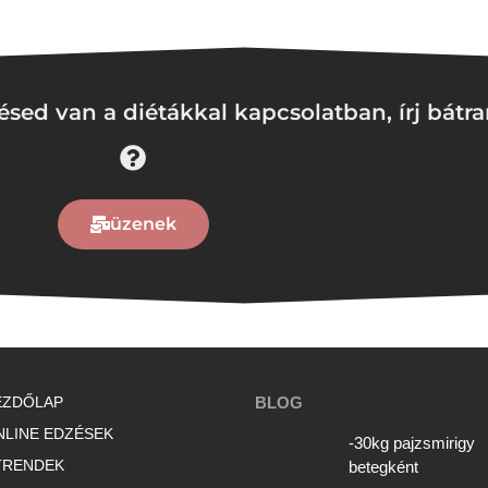
sed van a diétákkal kapcsolatban, írj bátra
üzenek
EZDŐLAP
BLOG
NLINE EDZÉSEK
-30kg pajzsmirigy
TRENDEK
betegként