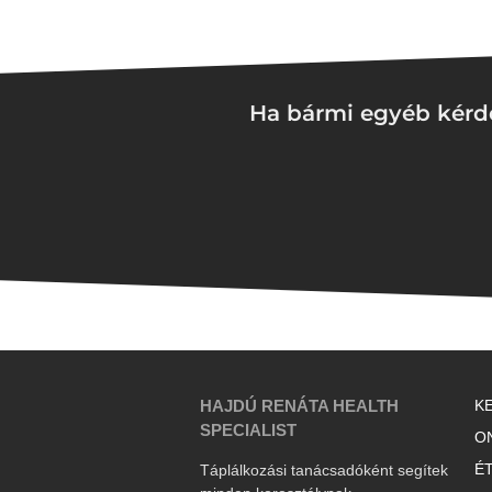
Ha bármi egyéb kérdé
HAJDÚ RENÁTA HEALTH
K
SPECIALIST
O
É
Táplálkozási tanácsadóként segítek