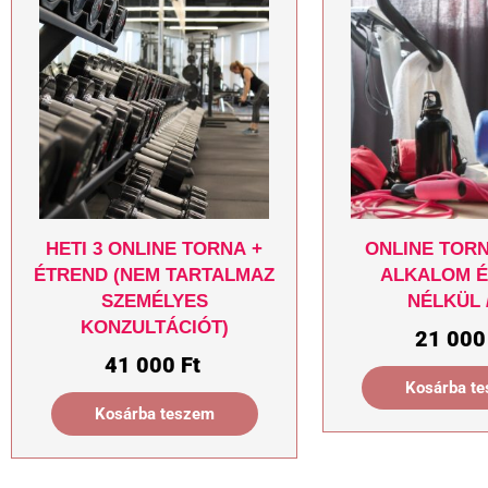
Heti 3 online torna +
Online torn
étrend (nem tartalmaz
alkalom 
személyes
nélkül 
konzultációt)
21 00
41 000
Ft
Kosárba t
Kosárba teszem