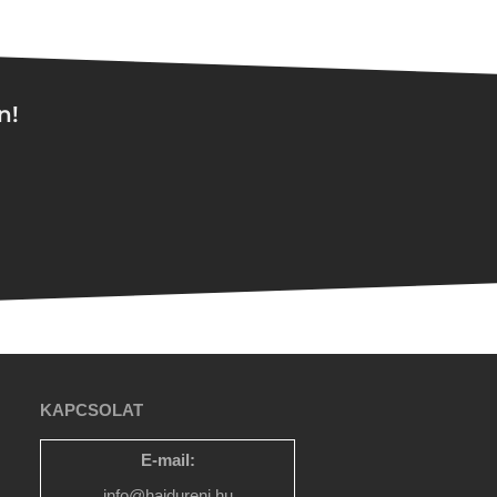
n!
KAPCSOLAT
E-mail:
info@hajdureni.hu