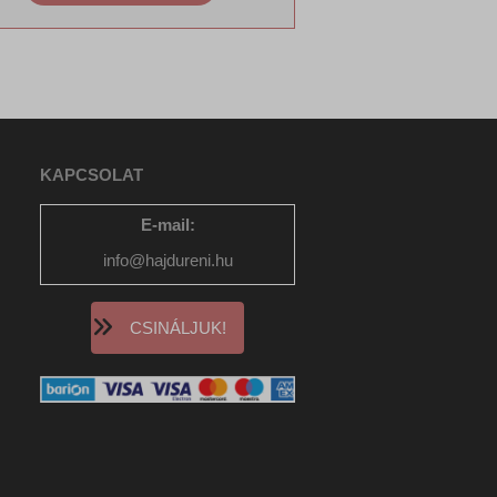
, például
ek nem
KAPCSOLAT
E-mail:
info@hajdureni.hu
CSINÁLJUK!