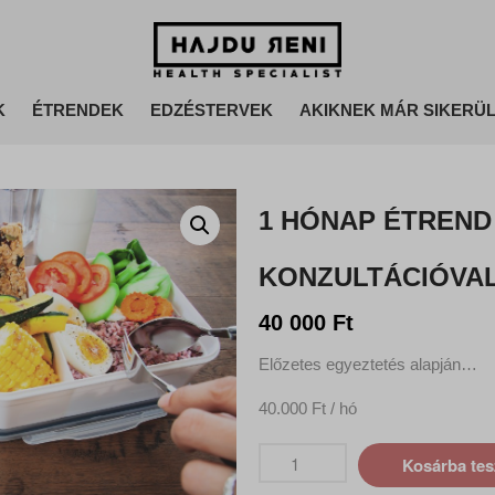
Hajdu Reni - Egészség legyen a többi le van sz@rva
Hajdu Reni Health Specialist
K
ÉTRENDEK
EDZÉSTERVEK
AKIKNEK MÁR SIKERÜL
1 hónap étrend
konzultációva
40 000
Ft
Előzetes egyeztetés alapján…
40.000 Ft / hó
Kosárba te