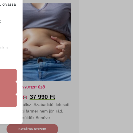
ó!
k, olvassa
z
.
zek a
k
atba
Anyutest űző
37 990
Ft
41 990
Ft
kör előtt ott állsz. Szabadidő, lefosott
e szabott
frizura. Régi farmer nem jön rád.
böző
Szemöldök Benőve.
Kosárba teszem