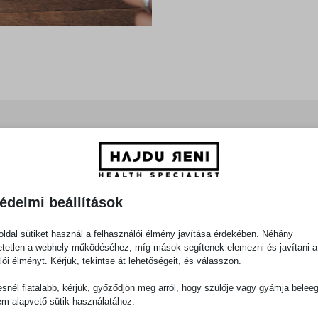
rc. Utána két hetente 15 PERC konzultáció benne van az árban
s igényli 10.000 Ft / alkalom .
ssze állítás az árban .
édelmi beállítások
 vonatkozik
ldal sütiket használ a felhasználói élmény javítása érdekében. Néhány
tetlen a webhely működéséhez, míg mások segítenek elemezni és javítani a
lói élményt. Kérjük, tekintse át lehetőségeit, és válasszon.
snél fiatalabb, kérjük, győződjön meg arról, hogy szülője vagy gyámja belee
em alapvető sütik használatához.