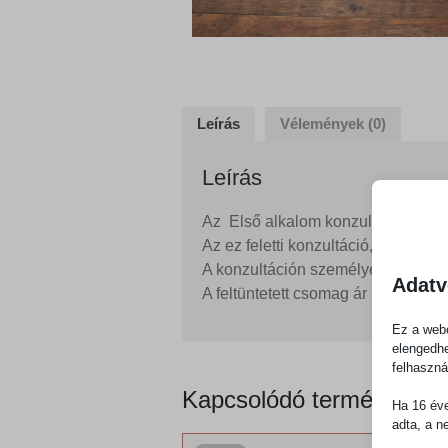
Leírás
Vélemények (0)
Leírás
Az Első alkalom konzultáció 30 pe
Az ez feletti konzultáció, ha a klien
A konzultáción személyes vitamin ö
Adatv
A feltüntetett csomag ár 1 hónapra
Ez a webo
elengedhe
felhaszná
Kapcsolódó termékek
Ha 16 éve
adta, a n