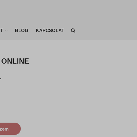
KEZDŐLAP
T
BLOG
KAPCSOLAT
ONLINE EDZÉSEK
ÉTRENDEK
EDZÉSTERVEK
 online
AKIKNEK MÁR SIKERÜLT
l
Fogyóverseny eredményei
BLOG
KAPCSOLAT
szem