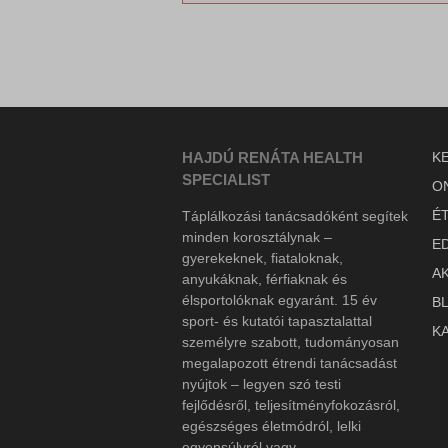
Médi
wp_woo
connect
Ezek a
sbjs_cu
wp-sett
beágya
sbjs_cu
wp-sett
sbjs_fir
hajdure
Egyéb
fonts.g
Ez a k
sbjs_fi
www.haj
tartoz
fonts.g
sbjs_mi
HAJDÚ RENÁTA HEALTH
K
s.w.org
sbjs_se
SPECIALIST
O
secure.
sbjs_ud
ba_sid*
É
Táplálkozási tanácsadóként segítek
sf16-web
pixel.b
ba_vid*
minden korosztálynak –
E
gyerekeknek, fiataloknak,
www.fa
www.goo
lang
A
anyukáknak, férfiaknak és
www.go
www.go
newslet
élsportolóknak egyaránt. 15 év
B
www.tik
static.x
sport- és kutatói tapasztalattal
K
személyre szabott, tudományosan
www.gst
megalapozott étrendi tanácsadást
nyújtok – legyen szó testi
fejlődésről, teljesítményfokozásról,
egészséges életmódról, lelki
egyensúlyról vagy