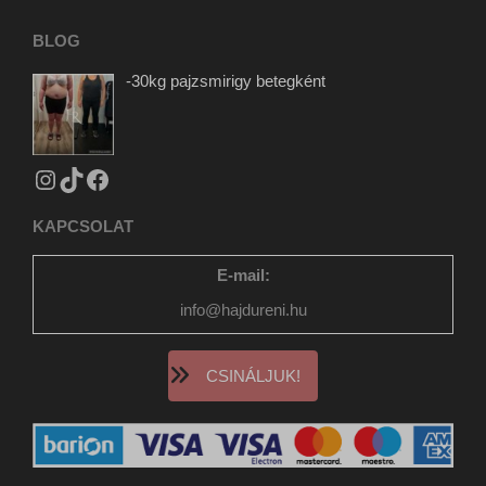
www.tiktok.com
static.xx.fbcdn.net
BLOG
www.gstatic.com
-30kg pajzsmirigy betegként
KAPCSOLAT
E-mail:
info@hajdureni.hu
CSINÁLJUK!