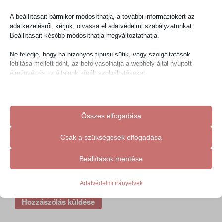
A beállításait bármikor módosíthatja, a további információkért az
adatkezelésről, kérjük, olvassa el adatvédelmi szabályzatunkat.
Beállításait később módosíthatja megváltoztathatja.
Név
*
Ne feledje, hogy ha bizonyos típusú sütik, vagy szolgáltatások
letiltása mellett dönt, az befolyásolhatja a webhely által nyújtott
élményét és az általunk kínált szolgáltatásokat.
E-mail cím
*
Alapvető
Az alapvető sütik és szolgáltatások biztosítják az oldal megfelelő
Összes elfogadása
működéséhez. Ezek a sütik és szolgáltatások a GDPR szerint nem
Honlap
igénylik a felhasználó hozzájárulását.
Csak a szükségesek elfogadása
Részletek megjelenítése
Statisztikai
Beállítások mentése
cookie_notice_accepted
A statisztikai sütik és szolgáltatások felhasználási információkat
A nevem, e-mail címem, és weboldalcímem mentése a
gyűjtenek, amelyek lehetővé teszik számunkra, hogy betekintést
mhcookie
böngészőben a következő hozzászólásomhoz.
nyerjünk abba, hogyan lépnek kapcsolatba látogatóink a
Adatvédelmi irányelvek
wfwaf-authcookie*
weboldalunkkal.
Részletek megjelenítése
woocommerce_cart_hash
Marketing
woocommerce_items_in_cart