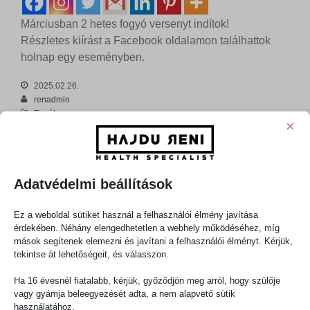
Márciusban 2 hetes fogyó versenyt indítok!
Részletes kiírást a Facebook oldalamon találhattok
holnap egy eseményben.
2025.02.26.
renadmin
Egyéb
×
Vélemény, hozzászólás?
Az e-mail címet nem tesszük közzé.
A kötelező mezőket
*
karakterrel
jelöltük
Adatvédelmi beállítások
Hozzászólás
*
Ez a weboldal sütiket használ a felhasználói élmény javítása
érdekében. Néhány elengedhetetlen a webhely működéséhez, míg
mások segítenek elemezni és javítani a felhasználói élményt. Kérjük,
tekintse át lehetőségeit, és válasszon.
Ha 16 évesnél fiatalabb, kérjük, győződjön meg arról, hogy szülője
vagy gyámja beleegyezését adta, a nem alapvető sütik
használatához.