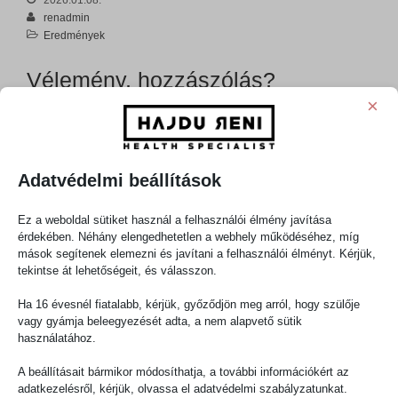
renadmin
Eredmények
Vélemény, hozzászólás?
×
Az e-mail címet nem tesszük közzé.
A kötelező mezőket
*
karakterrel
jelöltük
Hozzászólás
*
Adatvédelmi beállítások
Ez a weboldal sütiket használ a felhasználói élmény javítása
érdekében. Néhány elengedhetetlen a webhely működéséhez, míg
mások segítenek elemezni és javítani a felhasználói élményt. Kérjük,
tekintse át lehetőségeit, és válasszon.
Ha 16 évesnél fiatalabb, kérjük, győződjön meg arról, hogy szülője
vagy gyámja beleegyezését adta, a nem alapvető sütik
használatához.
Név
*
A beállításait bármikor módosíthatja, a további információkért az
adatkezelésről, kérjük, olvassa el adatvédelmi szabályzatunkat.