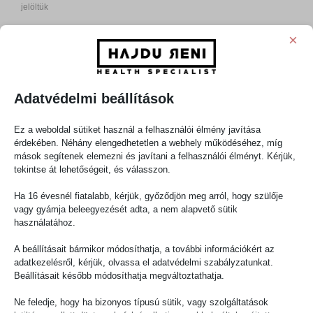
jelöltük
Hozzászólás
*
×
Adatvédelmi beállítások
Ez a weboldal sütiket használ a felhasználói élmény javítása
érdekében. Néhány elengedhetetlen a webhely működéséhez, míg
mások segítenek elemezni és javítani a felhasználói élményt. Kérjük,
tekintse át lehetőségeit, és válasszon.
Ha 16 évesnél fiatalabb, kérjük, győződjön meg arról, hogy szülője
Név
*
vagy gyámja beleegyezését adta, a nem alapvető sütik
használatához.
A beállításait bármikor módosíthatja, a további információkért az
E-mail cím
*
adatkezelésről, kérjük, olvassa el adatvédelmi szabályzatunkat.
Beállításait később módosíthatja megváltoztathatja.
Ne feledje, hogy ha bizonyos típusú sütik, vagy szolgáltatások
Honlap