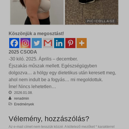
Köszönjük a megosztást!
2025 CSODA
-30 kiló. 2025. Április – december.
Éjszakás műszak mellett. Egészségügyben
dolgozva… a hölgy egy dietetikus után keresett meg,
ahol nem indult be a fogyás… mi megoldottuk.
Íme! Nincs lehetetlen…
2026.01.08.
renadmin
Eredmények
Vélemény, hozzászólás?
Az e-mail címet nem tesszük közzé.
A kötelező mezőket
*
karakterrel