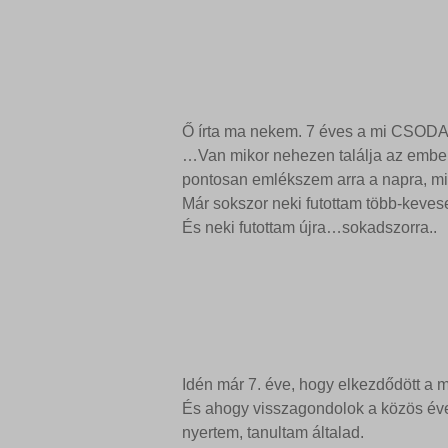
Ő írta ma nekem. 7 éves a mi CSODA 
…Van mikor nehezen találja az ember 
pontosan emlékszem arra a napra, miko
Már sokszor neki futottam több-kevesebb
És neki futottam újra…sokadszorra..
Idén már 7. éve, hogy elkezdődött a m
És ahogy visszagondolok a közös éve
nyertem, tanultam általad.