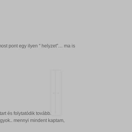
st pont egy ilyen “ helyzet”… ma is
tart és folytatódik tovább.
agyok.. mennyi mindent kaptam,