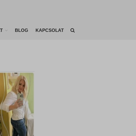
T
BLOG
KAPCSOLAT
KEZDŐLAP
ONLINE EDZÉSEK
ÉTRENDEK
EDZÉSTERVEK
AKIKNEK MÁR SIKERÜLT
Fogyóverseny eredményei
BLOG
KAPCSOLAT