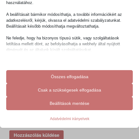
használatához.
A beállításait bármikor módosíthatja, a további információkért az
adatkezelésről, kérjük, olvassa el adatvédelmi szabályzatunkat.
Beállításait később módosíthatja megváltoztathatja.
Név
*
Ne feledje, hogy ha bizonyos típusú sütik, vagy szolgáltatások
letiltása mellett dönt, az befolyásolhatja a webhely által nyújtott
élményét és az általunk kínált szolgáltatásokat.
E-mail cím
*
Alapvető
Az alapvető sütik és szolgáltatások biztosítják az oldal megfelelő
Összes elfogadása
működéséhez. Ezek a sütik és szolgáltatások a GDPR szerint nem
igénylik a felhasználó hozzájárulását.
Honlap
Csak a szükségesek elfogadása
Részletek megjelenítése
Statisztikai
Beállítások mentése
cookie_notice_accepted
A statisztikai sütik és szolgáltatások felhasználási információkat
gyűjtenek, amelyek lehetővé teszik számunkra, hogy betekintést
mhcookie
A nevem, e-mail címem, és weboldalcímem mentése a
nyerjünk abba, hogyan lépnek kapcsolatba látogatóink a
Adatvédelmi irányelvek
böngészőben a következő hozzászólásomhoz.
wfwaf-authcookie*
weboldalunkkal.
Részletek megjelenítése
woocommerce_cart_hash