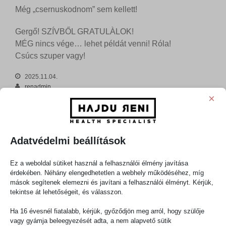
Még „csernuskodnom” sem kellett!
Gergő! SZÍVBŐL GRATULÀLOK!
MÉG nincs vége… lehet példát venni! Róla!
Csúcs szuper vagy!
2025.11.04.
renadmin
×
Eredmények
Vélemény, hozzászólás?
Az e-mail címet nem tesszük közzé.
A kötelező mezőket
*
karakterrel
Adatvédelmi beállítások
jelöltük
Ez a weboldal sütiket használ a felhasználói élmény javítása
Hozzászólás
*
érdekében. Néhány elengedhetetlen a webhely működéséhez, míg
mások segítenek elemezni és javítani a felhasználói élményt. Kérjük,
tekintse át lehetőségeit, és válasszon.
Ha 16 évesnél fiatalabb, kérjük, győződjön meg arról, hogy szülője
vagy gyámja beleegyezését adta, a nem alapvető sütik