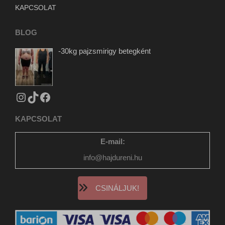
newsletter
www.tiktok.com
KAPCSOLAT
static.xx.fbcdn.net
BLOG
www.gstatic.com
-30kg pajzsmirigy betegként
KAPCSOLAT
E-mail:
info@hajdureni.hu
CSINÁLJUK!