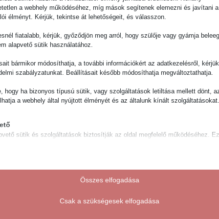
egszebb vagy! Csoda!
tetlen a webhely működéséhez, míg mások segítenek elemezni és javítani a
ek
lói élményt. Kérjük, tekintse át lehetőségeit, és válasszon.
snél fiatalabb, kérjük, győződjön meg arról, hogy szülője vagy gyámja belee
em alapvető sütik használatához.
s?
ásait bármikor módosíthatja, a további információkért az adatkezelésről, kérjü
ezőket
*
karakterrel jelöltük
delmi szabályzatunkat. Beállításait később módosíthatja megváltoztathatja.
e, hogy ha bizonyos típusú sütik, vagy szolgáltatások letiltása mellett dönt, a
lhatja a webhely által nyújtott élményét és az általunk kínált szolgáltatásokat
ető
pvető sütik és szolgáltatások biztosítják az oldal megfelelő működéséhez. E
és szolgáltatások a GDPR szerint nem igénylik a felhasználó hozzájárulását.
Részletek megjelenítése
ztikai
notice_accepted
isztikai sütik és szolgáltatások felhasználási információkat gyűjtenek, amelye
Összes elfogadása
vé teszik számunkra, hogy betekintést nyerjünk abba, hogyan lépnek kapcsol
ie
tóink a weboldalunkkal.
Csak a szükségesek elfogadása
uthcookie*
Részletek megjelenítése