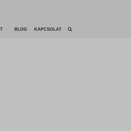
KEZDŐLAP
T
BLOG
KAPCSOLAT
ONLINE EDZÉSEK
ÉTRENDEK
EDZÉSTERVEK
AKIKNEK MÁR SIKERÜLT
Fogyóverseny eredményei
BLOG
KAPCSOLAT