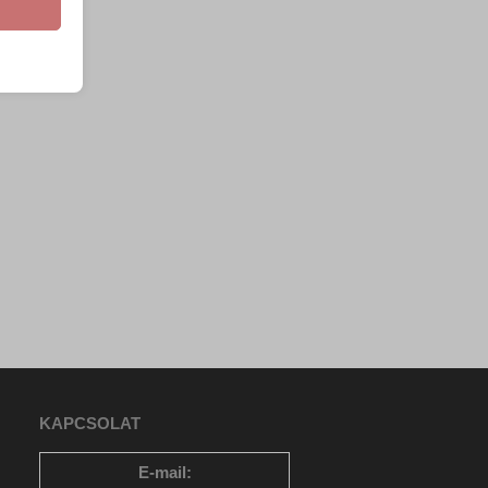
e szabott
böző
, például
ek nem
KAPCSOLAT
E-mail: