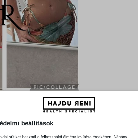
édelmi beállítások
 is szárnyaltuk a szépséget.
et ma kaptam!
ldal sütiket használ a felhasználói élmény javítása érdekében. Néhány