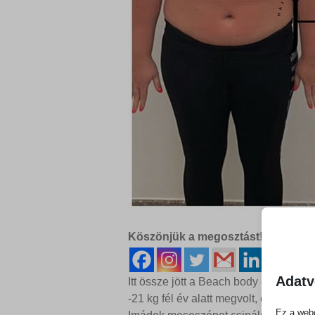
Köszönjük a megosztást!
Adatv
Itt össze jött a Beach body és még túl
-21 kg fél év alatt megvolt, ezt a kép
Ez a webo