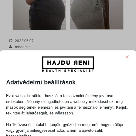
2022.06.07.
renadmin
Diéták
×
Vélemény, hozzászólás?
Az e-mail címet nem tesszük közzé.
A kötelező mezőket
*
karakterrel
Adatvédelmi beállítások
jelöltük
Hozzászólás
*
Ez a weboldal sütiket használ a felhasználói élmény javítása
érdekében. Néhány elengedhetetlen a webhely működéséhez, míg
mások segítenek elemezni és javítani a felhasználói élményt. Kérjük,
tekintse át lehetőségeit, és válasszon.
Ha 16 évesnél fiatalabb, kérjük, győződjön meg arról, hogy szülője
vagy gyámja beleegyezését adta, a nem alapvető sütik