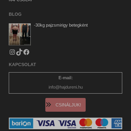
newsletter
www.tiktok.com
static.xx.fbcdn.net
BLOG
www.gstatic.com
-30kg pajzsmirigy betegként
KAPCSOLAT
E-mail:
info@hajdureni.hu
CSINÁLJUK!