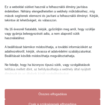
Ez a weboldal sütiket használ a felhasználói élmény javítása
érdekében. Néhány elengedhetetlen a webhely működéséhez, míg
mások segítenek elemezni és javítani a felhasználói élményt. Kérjük,
tekintse át lehetőségeit, és válasszon.
Ha 16 évesnél fiatalabb, kérjük, győződjön meg arról, hogy szülője
vagy gyámja beleegyezését adta, a nem alapvető sütik
használatához.
A beállításait bármikor módosíthatja, a további információkért az
adatkezelésről, kérjük, olvassa el adatvédelmi szabályzatunkat.
Beállításait később módosíthatja megváltoztathatja.
Szerintem kitoltuk a maxot a forma ügyben ebben a
Ne feledje, hogy ha bizonyos típusú sütik, vagy szolgáltatások
hònapban.
letiltása mellett dönt, az befolyásolhatja a webhely által nyújtott
élményét és az általunk kínált szolgáltatásokat.
BRAVÚROS EREDMÉNY amit még élesítünk picit.
Alapvető
#boydiet #nevergiveup #muscle #men #menhealth
Az alapvető sütik és szolgáltatások biztosítják az oldal megfelelő
#menstyle #abs #getfit #gethealth #menstyle #hungary
Összes elfogadása
működéséhez. Ezek a sütik és szolgáltatások a GDPR szerint nem
#lifestyle #abs #absworkout #cleaneating
igénylik a felhasználó hozzájárulását.
Csak a szükségesek elfogadása
Részletek megjelenítése