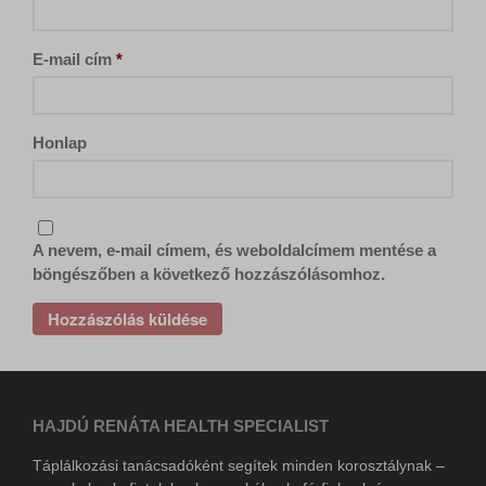
vagy amelyeket nem kategorizáltak.
sbjs_udata
s.w.org
Részletek megjelenítése
pixel.barion.com
secure.gravatar.com
E-mail cím
*
www.google-analytics.com
ba_sid*
sf16-website-login.neutral.ttwstatic.com
www.googletagmanager.com
ba_vid*
www.facebook.com
Honlap
lang
www.google.com
newsletter
www.tiktok.com
static.xx.fbcdn.net
www.gstatic.com
A nevem, e-mail címem, és weboldalcímem mentése a
böngészőben a következő hozzászólásomhoz.
HAJDÚ RENÁTA HEALTH SPECIALIST
Táplálkozási tanácsadóként segítek minden korosztálynak –