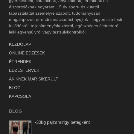
gyerekeknek, fiataloknak, anyukáknak, férfiaknak és
élsportolóknak egyaránt. 15 év sport- és kutatói
tapasztalattal személyre szabott, tudományosan
megalapozott étrendi tanácsadást nyújtok – legyen szó testi
fejlődésről, teljesítményfokozásról, egészséges életmódról,
lelki egyensúlyról vagy testsúlykontrollról.
KEZDŐLAP
ONLINE EDZÉSEK
ÉTRENDEK
EDZÉSTERVEK
AKIKNEK MÁR SIKERÜLT
BLOG
KAPCSOLAT
BLOG
-30kg pajzsmirigy betegként