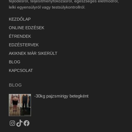
fejlődésről, teljesítményfokozásról, egészséges életmódról,
lelki egyensúlyról vagy testsúlykontrollról.
KEZDŐLAP
ONLINE EDZÉSEK
ÉTRENDEK
EDZÉSTERVEK
AKIKNEK MÁR SIKERÜLT
BLOG
KAPCSOLAT
BLOG
-30kg pajzsmirigy betegként