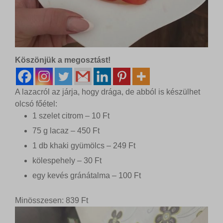
Köszönjük a megosztást!
A lazacról az járja, hogy drága, de abból is készülhet
olcsó főétel:
1 szelet citrom – 10 Ft
75 g lacaz – 450 Ft
1 db khaki gyümölcs – 249 Ft
kölespehely – 30 Ft
egy kevés gránátalma – 100 Ft
Minösszesen: 839 Ft