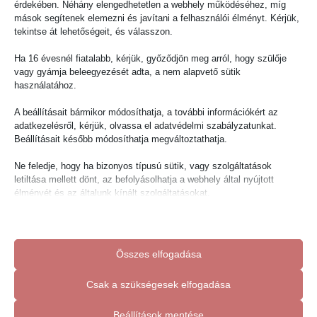
érdekében. Néhány elengedhetetlen a webhely működéséhez, míg
mások segítenek elemezni és javítani a felhasználói élményt. Kérjük,
tekintse át lehetőségeit, és válasszon.
Ha 16 évesnél fiatalabb, kérjük, győződjön meg arról, hogy szülője
vagy gyámja beleegyezését adta, a nem alapvető sütik
használatához.
A beállításait bármikor módosíthatja, a további információkért az
adatkezelésről, kérjük, olvassa el adatvédelmi szabályzatunkat.
Beállításait később módosíthatja megváltoztathatja.
Ne feledje, hogy ha bizonyos típusú sütik, vagy szolgáltatások
letiltása mellett dönt, az befolyásolhatja a webhely által nyújtott
élményét és az általunk kínált szolgáltatásokat.
Alapvető
Az alapvető sütik és szolgáltatások biztosítják az oldal megfelelő
Összes elfogadása
működéséhez. Ezek a sütik és szolgáltatások a GDPR szerint nem
2022.02.24.
igénylik a felhasználó hozzájárulását.
renadmin
Csak a szükségesek elfogadása
Részletek megjelenítése
Diéták
Statisztikai
Beállítások mentése