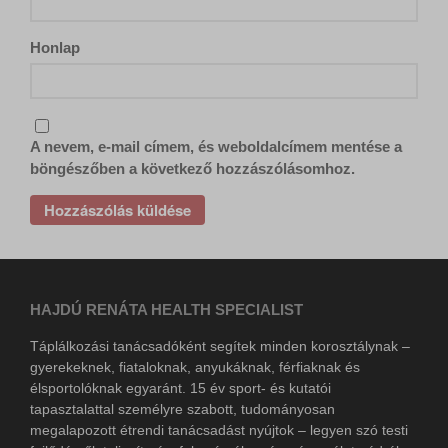
pixel.barion.com
secure.gravatar.com
www.google-analytics.com
ba_sid*
sf16-website-login.neutral.ttwstatic.com
Honlap
www.googletagmanager.com
ba_vid*
www.facebook.com
lang
www.google.com
newsletter
www.tiktok.com
A nevem, e-mail címem, és weboldalcímem mentése a
static.xx.fbcdn.net
böngészőben a következő hozzászólásomhoz.
www.gstatic.com
HAJDÚ RENÁTA HEALTH SPECIALIST
Táplálkozási tanácsadóként segítek minden korosztálynak –
gyerekeknek, fiataloknak, anyukáknak, férfiaknak és
élsportolóknak egyaránt. 15 év sport- és kutatói
tapasztalattal személyre szabott, tudományosan
megalapozott étrendi tanácsadást nyújtok – legyen szó testi