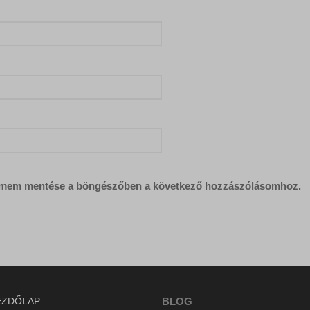
tok.com
x.fbcdn.net
atic.com
címem mentése a böngészőben a következő hozzászólásomhoz.
EZDŐLAP
BLOG