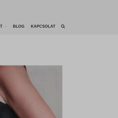
T
BLOG
KAPCSOLAT
KEZDŐLAP
ONLINE EDZÉSEK
ÉTRENDEK
EDZÉSTERVEK
AKIKNEK MÁR SIKERÜLT
Fogyóverseny eredményei
BLOG
KAPCSOLAT