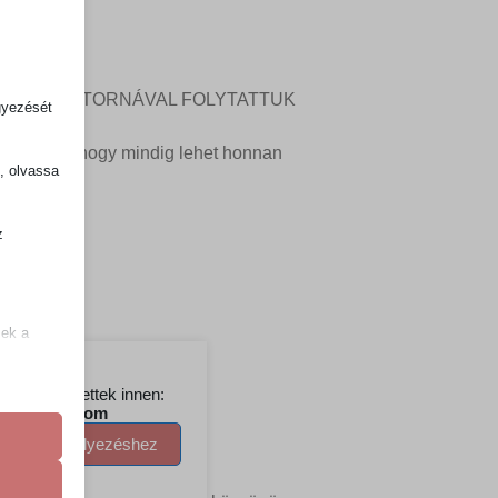
, aztán ONLINE TORNÁVAL FOLYTATTUK
gyezését
bizonyítod hogy mindig lehet honnan
k, olvassa
z
.
zek a
k
atba