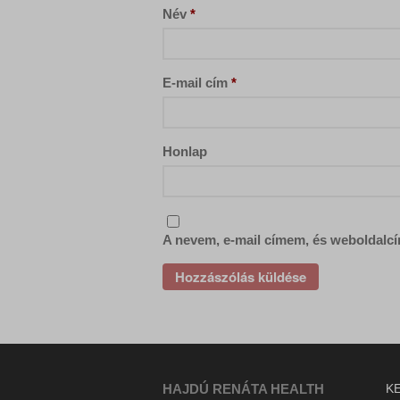
www.tik
static.x
Név
*
www.gst
E-mail cím
*
Honlap
A nevem, e-mail címem, és weboldal
HAJDÚ RENÁTA HEALTH
K