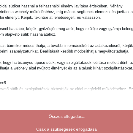
ldal sütiket használ a felhasználói élmény javítása érdekében. Néhány
tetlen a webhely működéséhez, míg mások segítenek elemezni és javítani a
lói élményt. Kérjük, tekintse át lehetőségeit, és válasszon.
( min híján ) étrenddel kezdtünk
snél fiatalabb, kérjük, győződjön meg arról, hogy szülője vagy gyámja belee
…
em alapvető sütik használatához.
ni is !! CSODA, meseszép… szobrászat ! Kata ! Mesés vagy… be
ásait bármikor módosíthatja, a további információkért az adatkezelésről, kérjü
delmi szabályzatunkat. Beállításait később módosíthatja megváltoztathatja.
e, hogy ha bizonyos típusú sütik, vagy szolgáltatások letiltása mellett dönt, a
lhatja a webhely által nyújtott élményét és az általunk kínált szolgáltatásokat
ető
… GYÖNYÖRŰ
pvető sütik és szolgáltatások biztosítják az oldal megfelelő működéséhez. E
és szolgáltatások a GDPR szerint nem igénylik a felhasználó hozzájárulását.
Részletek megjelenítése
ztikai
notice_accepted
isztikai sütik és szolgáltatások felhasználási információkat gyűjtenek, amelye
Összes elfogadása
vé teszik számunkra, hogy betekintést nyerjünk abba, hogyan lépnek kapcsol
ie
tóink a weboldalunkkal.
Csak a szükségesek elfogadása
uthcookie*