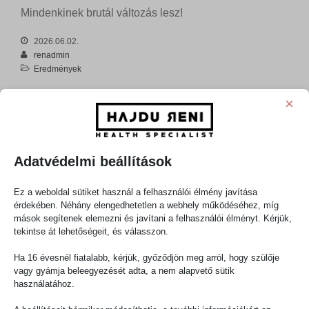
Mindenkinek brutál változás lesz!
2026.06.02.
renadmin
Eredmények
Vélemény, hozzászólás?
×
Az e-mail címet nem tesszük közzé.
A kötelező mezőket
*
karakterrel
jelöltük
Adatvédelmi beállítások
Hozzászólás
*
Ez a weboldal sütiket használ a felhasználói élmény javítása
érdekében. Néhány elengedhetetlen a webhely működéséhez, míg
mások segítenek elemezni és javítani a felhasználói élményt. Kérjük,
tekintse át lehetőségeit, és válasszon.
Ha 16 évesnél fiatalabb, kérjük, győződjön meg arról, hogy szülője
vagy gyámja beleegyezését adta, a nem alapvető sütik
használatához.