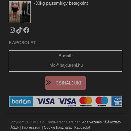
-30kg pajzsmirigy betegként
www.gstatic.com
KAPCSOLAT
E-mail:
info@hajdureni.hu
CSINÁLJUK!
Copyright 2025© HajduReniPersonalTrainer |
Adatkezelési tájékoztató
|
ÁSZF
|
Impresszum
|
Cookie használat
|
Kapcsolat