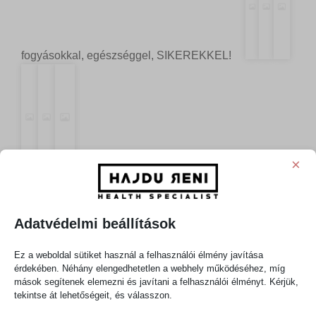
fogyásokkal, egészséggel, SIKEREKKEL!
×
Adatvédelmi beállítások
Ez a weboldal sütiket használ a felhasználói élmény javítása
érdekében. Néhány elengedhetetlen a webhely működéséhez, míg
mások segítenek elemezni és javítani a felhasználói élményt. Kérjük,
Egy karácsonyi üdvözlőt még fogok küldeni
tekintse át lehetőségeit, és válasszon.