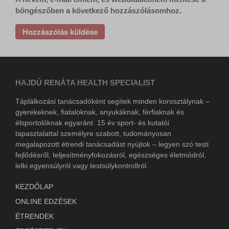
lang
böngészőben a következő hozzászólásomhoz.
www.google.com
newsletter
www.tiktok.com
static.xx.fbcdn.net
www.gstatic.com
HAJDÚ RENÁTA HEALTH SPECIALIST
Táplálkozási tanácsadóként segítek minden korosztálynak –
gyerekeknek, fiataloknak, anyukáknak, férfiaknak és
élsportolóknak egyaránt. 15 év sport- és kutatói
tapasztalattal személyre szabott, tudományosan
megalapozott étrendi tanácsadást nyújtok – legyen szó testi
fejlődésről, teljesítményfokozásról, egészséges életmódról,
lelki egyensúlyról vagy testsúlykontrollról.
KEZDŐLAP
ONLINE EDZÉSEK
ÉTRENDEK