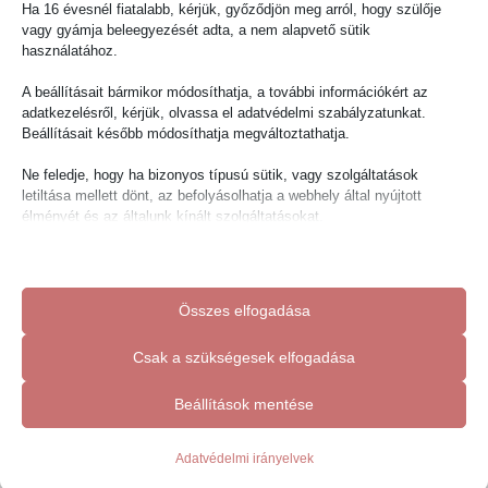
Millió puszi Nektek! Jó készülődést és áldott napokat!
Ha 16 évesnél fiatalabb, kérjük, győződjön meg arról, hogy szülője
vagy gyámja beleegyezését adta, a nem alapvető sütik
használatához.
A beállításait bármikor módosíthatja, a további információkért az
adatkezelésről, kérjük, olvassa el adatvédelmi szabályzatunkat.
Beállításait később módosíthatja megváltoztathatja.
Ne feledje, hogy ha bizonyos típusú sütik, vagy szolgáltatások
letiltása mellett dönt, az befolyásolhatja a webhely által nyújtott
Egészség legyen a többi le van sz@rva
élményét és az általunk kínált szolgáltatásokat.
2024.12.12.
renadmin
Alapvető
Egyéb
Az alapvető sütik és szolgáltatások biztosítják az oldal megfelelő
Összes elfogadása
működéséhez. Ezek a sütik és szolgáltatások a GDPR szerint nem
igénylik a felhasználó hozzájárulását.
Vélemény, hozzászólás?
Csak a szükségesek elfogadása
Részletek megjelenítése
Az e-mail címet nem tesszük közzé.
A kötelező mezőket
*
karakterrel
Statisztikai
jelöltük
Beállítások mentése
cookie_notice_accepted
A statisztikai sütik és szolgáltatások felhasználási információkat
gyűjtenek, amelyek lehetővé teszik számunkra, hogy betekintést
Hozzászólás
*
mhcookie
nyerjünk abba, hogyan lépnek kapcsolatba látogatóink a
Adatvédelmi irányelvek
wfwaf-authcookie*
weboldalunkkal.