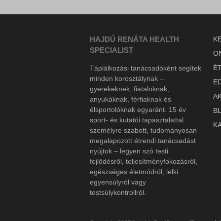
HAJDÚ RENÁTA HEALTH
K
SPECIALIST
O
É
Táplálkozási tanácsadóként segítek
minden korosztálynak –
E
gyerekeknek, fiataloknak,
A
anyukáknak, férfiaknak és
élsportolóknak egyaránt. 15 év
B
sport- és kutatói tapasztalattal
K
személyre szabott, tudományosan
megalapozott étrendi tanácsadást
nyújtok – legyen szó testi
fejlődésről, teljesítményfokozásról,
egészséges életmódról, lelki
egyensúlyról vagy
testsúlykontrollról.