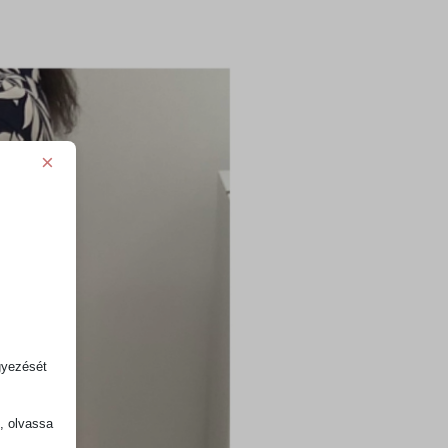
×
gyezését
k, olvassa