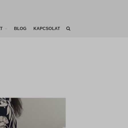
T
BLOG
KAPCSOLAT
KEZDŐLAP
ONLINE EDZÉSEK
ÉTRENDEK
EDZÉSTERVEK
AKIKNEK MÁR SIKERÜLT
Fogyóverseny eredményei
BLOG
KAPCSOLAT