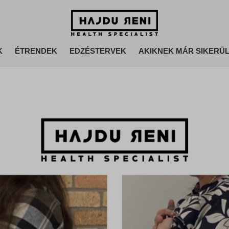
Hajdu Reni - Egészség legyen a többi le van sz@rva
Hajdu Reni Health Specialist
K
ÉTRENDEK
EDZÉSTERVEK
AKIKNEK MÁR SIKERÜL