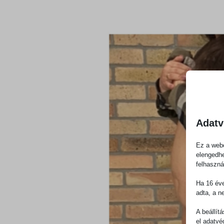
Adatv
Ez a webo
elengedhe
felhaszná
Ha 16 éve
adta, a n
A beállít
el adatvé