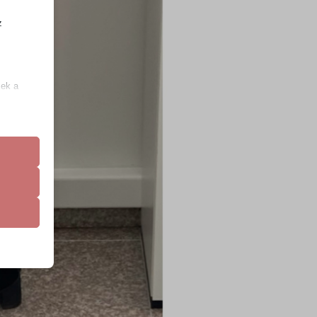
z
.
zek a
k
atba
e szabott
böző
, például