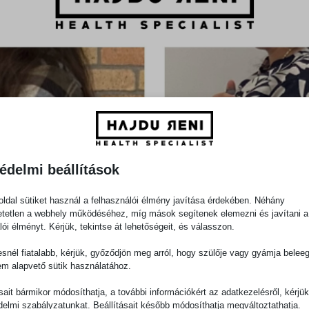
édelmi beállítások
ldal sütiket használ a felhasználói élmény javítása érdekében. Néhány
tetlen a webhely működéséhez, míg mások segítenek elemezni és javítani a
lói élményt. Kérjük, tekintse át lehetőségeit, és válasszon.
snél fiatalabb, kérjük, győződjön meg arról, hogy szülője vagy gyámja belee
em alapvető sütik használatához.
ásait bármikor módosíthatja, a további információkért az adatkezelésről, kérjü
delmi szabályzatunkat. Beállításait később módosíthatja megváltoztathatja.