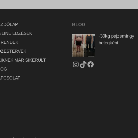
EZDŐLAP
BLOG
NLINE EDZÉSEK
-30kg pajzsmirigy
TRENDEK
betegként
DZÉSTERVEK
KIKNEK MÁR SIKERÜLT
LOG
APCSOLAT