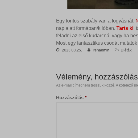
beágya
sbjs_cu
wp-sett
sbjs_fir
hajdure
Egyéb
Egy fontos szabály van a fogyásnál.
fonts.g
Ez a k
sbjs_fi
www.haj
nap alatt formában/kilóban.
Tarts ki
, 
tartoz
fonts.g
sbjs_mi
feladni az első kudarcnál vagy ha bes
s.w.org
sbjs_se
Most egy fantasztikus csodát mutatok
secure.
sbjs_ud
2023.03.25.
renadmin
Diéták
ba_sid*
sf16-web
pixel.b
ba_vid*
www.fa
www.goo
lang
Vélemény, hozzászólá
www.go
www.go
newslet
www.tik
Az e-mail címet nem tesszük közzé.
A kötelező m
static.x
www.gst
Hozzászólás
*